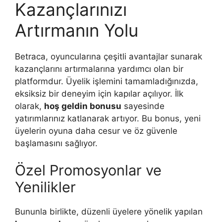
Kazançlarınızı
Artırmanın Yolu
Betraca, oyuncularına çeşitli avantajlar sunarak
kazançlarını artırmalarına yardımcı olan bir
platformdur. Üyelik işlemini tamamladığınızda,
eksiksiz bir deneyim için kapılar açılıyor. İlk
olarak,
hoş geldin bonusu
sayesinde
yatırımlarınız katlanarak artıyor. Bu bonus, yeni
üyelerin oyuna daha cesur ve öz güvenle
başlamasını sağlıyor.
Özel Promosyonlar ve
Yenilikler
Bununla birlikte, düzenli üyelere yönelik yapılan