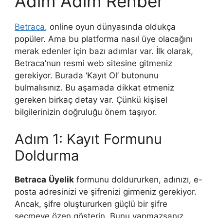
Adım Adım Rehber
Betraca
, online oyun dünyasında oldukça
popüler. Ama bu platforma nasıl üye olacağını
merak edenler için bazı adımlar var. İlk olarak,
Betraca’nun resmi web sitesine gitmeniz
gerekiyor. Burada ‘Kayıt Ol’ butonunu
bulmalısınız. Bu aşamada dikkat etmeniz
gereken birkaç detay var. Çünkü kişisel
bilgilerinizin doğruluğu önem taşıyor.
Adım 1: Kayıt Formunu
Doldurma
Betraca
Üyelik
formunu doldururken, adınızı, e-
posta adresinizi ve şifrenizi girmeniz gerekiyor.
Ancak, şifre oluştururken güçlü bir şifre
seçmeye özen gösterin. Bunu yapmazsanız,