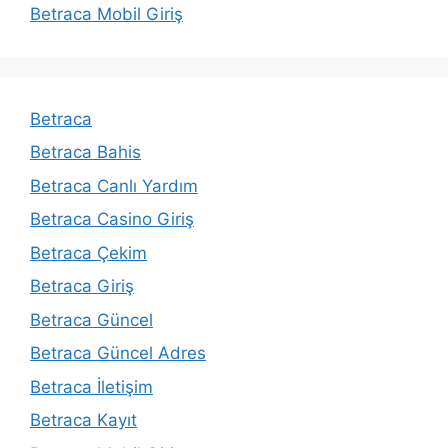
Betraca Mobil Giriş
Betraca
Betraca Bahis
Betraca Canlı Yardım
Betraca Casino Giriş
Betraca Çekim
Betraca Giriş
Betraca Güncel
Betraca Güncel Adres
Betraca İletişim
Betraca Kayıt