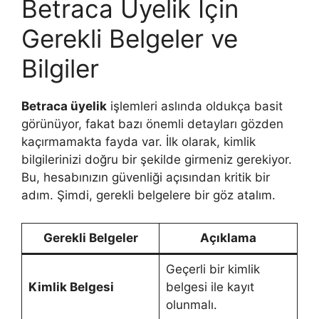
Betraca Üyelik İçin
Gerekli Belgeler ve
Bilgiler
Betraca üyelik
işlemleri aslında oldukça basit
görünüyor, fakat bazı önemli detayları gözden
kaçırmamakta fayda var. İlk olarak, kimlik
bilgilerinizi doğru bir şekilde girmeniz gerekiyor.
Bu, hesabınızın güvenliği açısından kritik bir
adım. Şimdi, gerekli belgelere bir göz atalım.
Gerekli Belgeler
Açıklama
Geçerli bir kimlik
Kimlik Belgesi
belgesi ile kayıt
olunmalı.