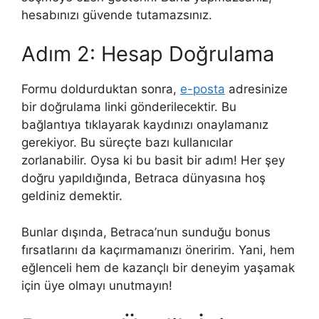
hesabınızı güvende tutamazsınız.
Adım 2: Hesap Doğrulama
Formu doldurduktan sonra,
e-posta
adresinize
bir doğrulama linki gönderilecektir. Bu
bağlantıya tıklayarak kaydınızı onaylamanız
gerekiyor. Bu süreçte bazı kullanıcılar
zorlanabilir. Oysa ki bu basit bir adım! Her şey
doğru yapıldığında, Betraca dünyasına hoş
geldiniz demektir.
Bunlar dışında, Betraca’nun sunduğu bonus
fırsatlarını da kaçırmamanızı öneririm. Yani, hem
eğlenceli hem de kazançlı bir deneyim yaşamak
için üye olmayı unutmayın!