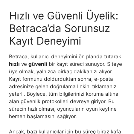
Hızlı ve Güvenli Üyelik:
Betraca’da Sorunsuz
Kayıt Deneyimi
Betraca, kullanıcı deneyimini ön planda tutarak
hızlı
ve
güvenli
bir kayıt süreci sunuyor. Siteye
üye olmak, yalnızca birkaç dakikanızı alıyor.
Kayıt formunu doldurduktan sonra, e-posta
adresinize gelen doğrulama linkini tıklamanız
yeterli. Böylece, tüm bilgilerinizi koruma altına
alan güvenlik protokolleri devreye giriyor. Bu
sürecin hızlı olması, oyuncuların oyun keyfine
hemen başlamasını sağlıyor.
Ancak, bazı kullanıcılar için bu süreç biraz kafa